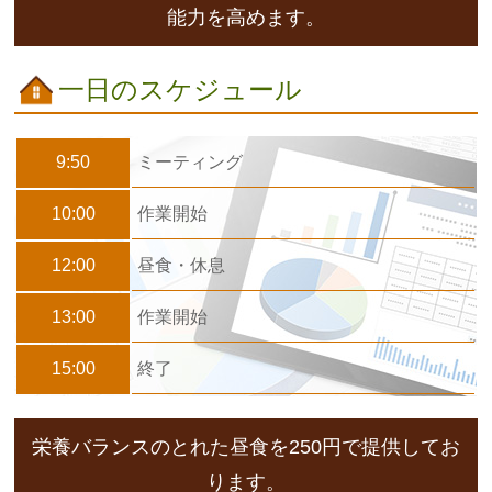
能力を高めます。
一日のスケジュール
9:50
ミーティング
10:00
作業開始
12:00
昼食・休息
13:00
作業開始
15:00
終了
栄養バランスのとれた昼食を250円で提供してお
ります。